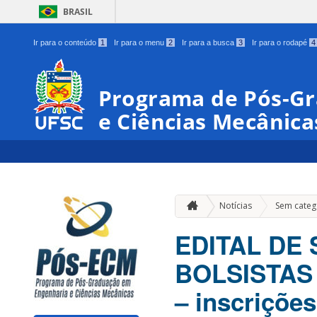
BRASIL
Ir para o conteúdo
1
Ir para o menu
2
Ir para a busca
3
Ir para o rodapé
4
Programa de Pós-G
e Ciências Mecânica
Notícias
Sem categ
EDITAL DE
BOLSISTAS
– inscrições