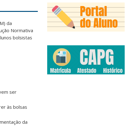
M) da
lução Normativa
lunos bolsistas
evem ser
er às bolsas
ementação da