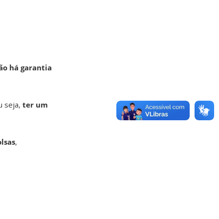
o há garantia
u seja,
ter um
olsas
,