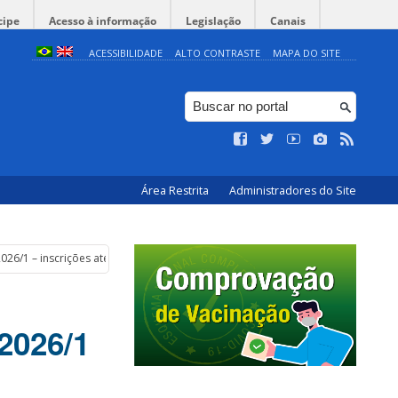
cipe
Acesso à informação
Legislação
Canais
ACESSIBILIDADE
ALTO CONTRASTE
MAPA DO SITE
Área Restrita
Administradores do Site
6/1 – inscrições até 17/03/2026
026/1