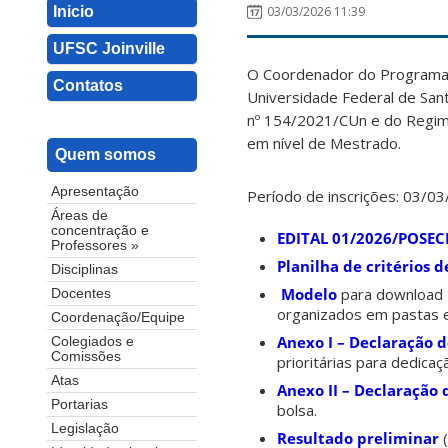
Inicio
03/03/2026 11:39
UFSC Joinville
O Coordenador do Programa 
Contatos
Universidade Federal de Sant
nº 154/2021/CUn e do Regimen
em nível de Mestrado.
Quem somos
Apresentação
Período de inscrições: 03/0
Áreas de
concentração e
EDITAL 01/2026/POSEC
Professores »
Planilha de critérios 
Disciplinas
Modelo
para download 
Docentes
organizados em pastas e
Coordenação/Equipe
Anexo I – Declaração 
Colegiados e
Comissões
prioritárias para dedica
Atas
Anexo II – Declaração 
Portarias
bolsa.
Legislação
Resultado preliminar