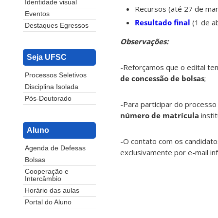
Identidade visual
Recursos (até 27 de ma
Eventos
Resultado final
(1 de a
Destaques Egressos
Observações:
Seja UFSC
-Reforçamos que o edital te
Processos Seletivos
de concessão de bolsas
;
Disciplina Isolada
Pós-Doutorado
-Para participar do processo
número de matrícula
instit
Aluno
-O contato com os candidatos
Agenda de Defesas
exclusivamente por e-mail in
Bolsas
Cooperação e
Intercâmbio
Horário das aulas
Portal do Aluno