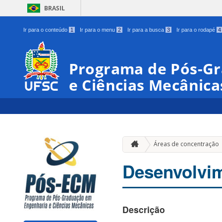
BRASIL
Ir para o conteúdo
1
Ir para o menu
2
Ir para a busca
3
Ir para o rodapé
4
Programa de Pós-G
e Ciências Mecânica
Áreas de concentração
Desenvolvim
Descrição