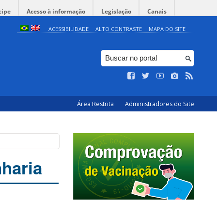
cipe
Acesso à informação
Legislação
Canais
ACESSIBILIDADE
ALTO CONTRASTE
MAPA DO SITE
Área Restrita
Administradores do Site
haria