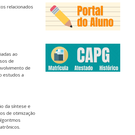
os relacionados
ciadas ao
ssos de
nvolvimento de
o estudos a
ão da síntese e
mos de otimização
algoritmos
atrônicos.