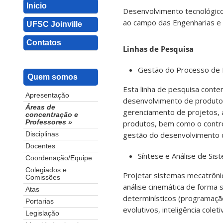
Inicio
Desenvolvimento tecnológico
ao campo das Engenharias e 
UFSC Joinville
Contatos
Linhas de Pesquisa
Gestão do Processo de 
Quem somos
Esta linha de pesquisa conte
Apresentação
desenvolvimento de produtos 
Áreas de
gerenciamento de projetos, 
concentração e
Professores »
produtos, bem como o contro
gestão do desenvolvimento d
Disciplinas
Docentes
Síntese e Análise de Si
Coordenação/Equipe
Colegiados e
Projetar sistemas mecatrôni
Comissões
análise cinemática de forma 
Atas
determinísticos (programaçã
Portarias
evolutivos, inteligência cole
Legislação