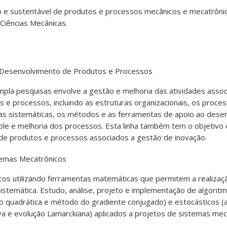
 e sustentável de produtos e processos mecânicos e mecatrônic
Ciências Mecânicas.
Desenvolvimento de Produtos e Processos
mpla pesquisas envolve a gestão e melhoria das atividades asso
e processos, incluindo as estruturas organizacionais, os proce
as sistemáticas, os métodos e as ferramentas de apoio ao dese
le e melhoria dos processos. Esta linha também tem o objetivo 
e produtos e processos associados a gestão de inovação.
stemas Mecatrônicos
cos utilizando ferramentas matemáticas que permitem a realizaç
sistemática. Estudo, análise, projeto e implementação de algorit
o quadrática e método do gradiente conjugado) e estocásticos (
tiva e evolução Lamarckiana) aplicados a projetos de sistemas mec