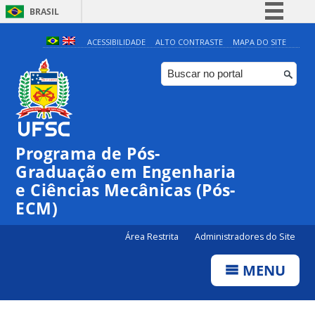
BRASIL
Simplifique!
ACESSIBILIDADE
ALTO CONTRASTE
MAPA DO SITE
Comunica BR
Participe
Acesso à informação
Legislação
Programa de Pós-
Canais
Graduação em Engenharia
e Ciências Mecânicas (Pós-
ECM)
Área Restrita
Administradores do Site
MENU