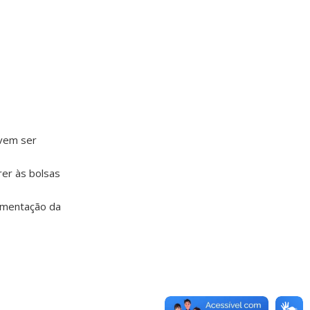
evem ser
er às bolsas
ementação da