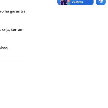
o há garantia
u seja,
ter um
olsas
,