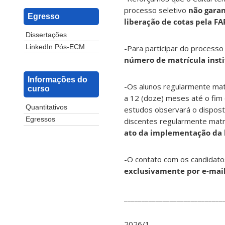
processo seletivo
não garan
Egresso
liberação de cotas pela F
Dissertações
-Para participar do processo
LinkedIn Pós-ECM
número de matrícula insti
Informações do
-Os alunos regularmente mat
curso
a 12 (doze) meses até o fim 
Quantitativos
estudos observará o dispos
Egressos
discentes regularmente matr
ato da implementação da 
-O contato com os candidatos
exclusivamente por e-mai
____________________________
2026/1