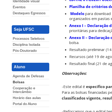
Identidade visual
Planilha de critérios 
Eventos
Modelo
para download 
Destaques Egressos
organizados em pastas e
Anexo I – Declaração 
Seja UFSC
prioritárias para dedica
Anexo II – Declaração 
Processos Seletivos
bolsa.
Disciplina Isolada
Resultado preliminar (1
Pós-Doutorado
Recursos (até 19 de ag
Resultado final (21 de 
Aluno
Observações:
Agenda de Defesas
Bolsas
-Este edital é
específico pa
Cooperação e
Para as bolsas financiadas p
Intercâmbio
classificados vigente, res
Horário das aulas
Portal do Aluno
-Reforçamos que o edital te