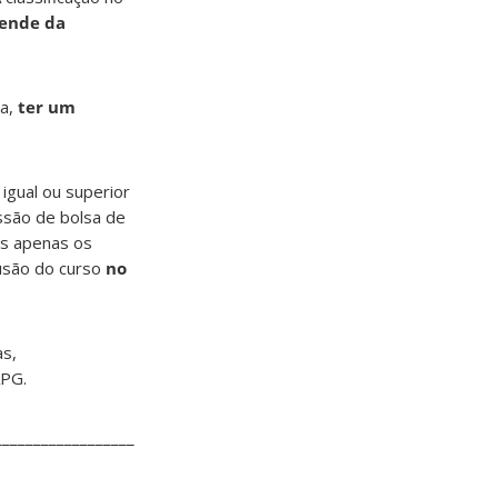
ende da
ja,
ter um
igual ou superior
ssão de bolsa de
s apenas os
usão do curso
no
as,
APG.
_________________________________________