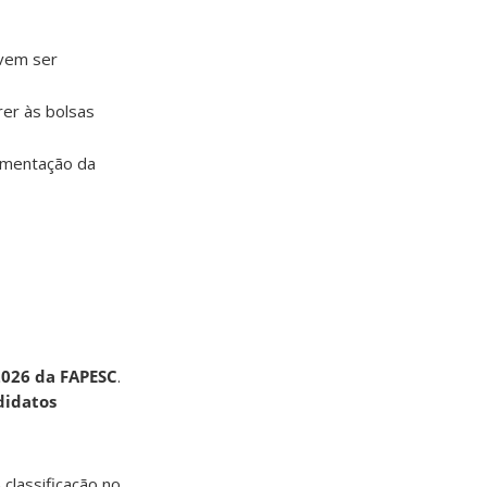
evem ser
er às bolsas
ementação da
2026 da FAPESC
.
didatos
A classificação no