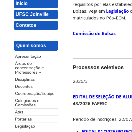
Inicio
requisitos por elas estabel
Bolsas. Veja em
Legislação
o
UFSC Joinville
matriculados no Pós-ECM.
Contatos
Comissão de Bolsas
Quem somos
Apresentação
Áreas de
Processos seletivos
concentração e
Professores »
Disciplinas
2026/3
Docentes
Coordenação/Equipe
EDITAL DE SELEÇÃO DE AL
Colegiados e
43/2026 FAPESC
Comissões
Atas
Período de inscrições: 22/0
Portarias
Legislação
EDITAL 01/2026/POSEC