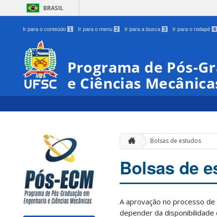
BRASIL
Ir para o conteúdo
1
Ir para o menu
2
Ir para a busca
3
Ir para o rodapé
4
Programa de Pós-G
e Ciências Mecânica
Bolsas de estudos
Bolsas de e
A aprovação no processo de 
depender da disponibilidade