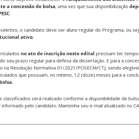
te a concessão de bolsa
, uma vez que sua disponibilização
dep
APESC
.
 seletivo, o candidato deve ser aluno regular do Programa, ou se
tucional ativo
;
riculados
no ato de inscrição neste edital
precisam ter tempo 
do seu prazo regular para defesa da dissertação. E para a conce
to na Resolução Normativa 01/2021/POSECM/CTJ, sendo elegívei
iculados que possuam, no mínimo, 12 (doze) meses para a concl
bolsa.
 classificados será realizado conforme a disponibilidade de bols
l
informado pelo candidato. Mantenha seu e-mail atualizado no C
________________________________________________________________