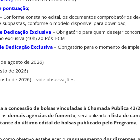
de pontuação
;
– Conforme consta no edital, os documentos comprobatórios d
 subpastas, conforme o modelo disponível para download;
de Dedicação Exclusiva
– Obrigatório para quem desejar concorr
ção exclusiva (40h) ao Pós-ECM.
de Dedicação Exclusiva
– Obrigatório para o momento de impl
4 de agosto de 2026)
osto de 2026)
agosto de 2026) – vide observações
ra a concessão de bolsas vinculadas à Chamada Pública 43/
elas
demais agências de fomento
, será utilizada a
lista de can
ultante do último edital de bolsas publicado pelo Programa
;
m como objetivo estabelecer o
ranqueamento dos discentes
. 