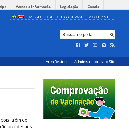
cipe
Acesso à informação
Legislação
Canais
ACESSIBILIDADE
ALTO CONTRASTE
MAPA DO SITE
Área Restrita
Administradores do Site
 pois, além de
erão atender aos