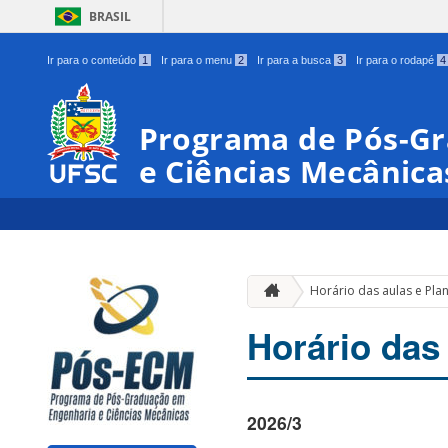
BRASIL
Ir para o conteúdo
1
Ir para o menu
2
Ir para a busca
3
Ir para o rodapé
4
Programa de Pós-G
e Ciências Mecânica
Horário das aulas e Pla
Horário das
2026/3