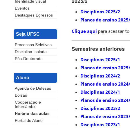
2025/2
Identidade visual
Eventos
Disciplinas 2025/2
Destaques Egressos
Planos de ensino 2025
Clique aqui
para acessar to
Seja UFSC
Processos Seletivos
Semestres anteriores
Disciplina Isolada
Disciplinas 2025/1
Pós-Doutorado
Planos de ensino 2025
Disciplinas 2024/2
Aluno
Planos de ensino 2024
Agenda de Defesas
Disciplinas 2024/1
Bolsas
Planos de ensino 2024
Cooperação e
Intercâmbio
Disciplinas 2023/2
Horário das aulas
Planos de ensino 2023
Portal do Aluno
Disciplinas 2023/1