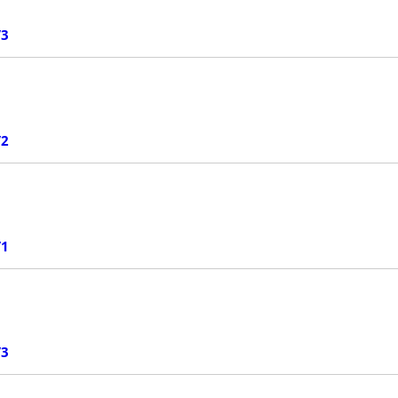
/3
/2
/1
/3