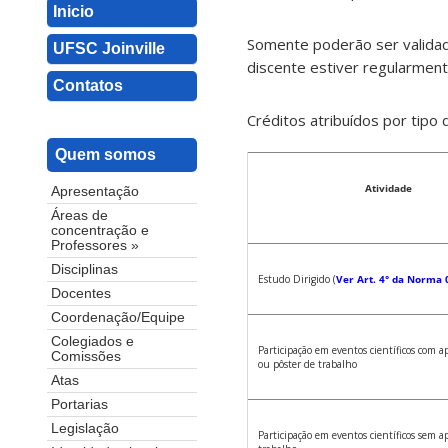
Inicio
Somente poderão ser validad
UFSC Joinville
discente estiver regularmen
Contatos
Créditos atribuídos por tipo
Quem somos
Atividade
Apresentação
Áreas de
concentração e
Professores »
Disciplinas
Estudo Dirigido (
Ver Art. 4° da Norma 
Docentes
Coordenação/Equipe
Colegiados e
Participação em eventos científicos com a
Comissões
ou pôster de trabalho
Atas
Portarias
Legislação
Participação em eventos científicos sem a