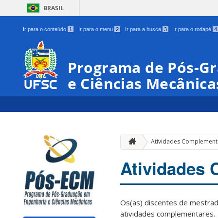
BRASIL
Ir para o conteúdo
1
Ir para o menu
2
Ir para a busca
3
Ir para o rodapé
4
Programa de Pós-G
e Ciências Mecânica
Atividades Complement
Atividades
Os(as) discentes de mestrad
atividades complementares.