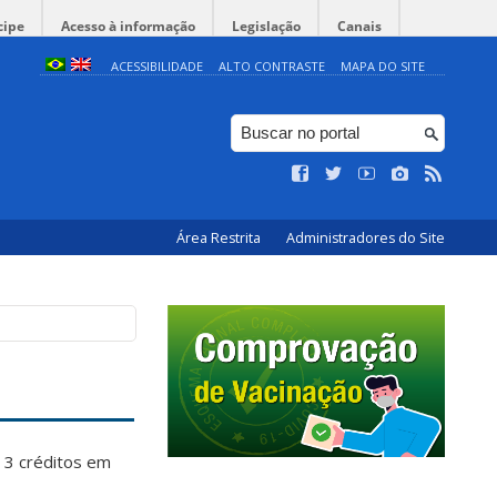
cipe
Acesso à informação
Legislação
Canais
ACESSIBILIDADE
ALTO CONTRASTE
MAPA DO SITE
Área Restrita
Administradores do Site
 3 créditos em