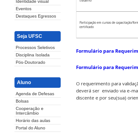
trabalho
Identidade visual
Eventos
Destaques Egressos
Participação em cursos de capacitação/fo
certificado
Seja UFSC
Processos Seletivos
Formulário para Requerim
Disciplina Isolada
Pós-Doutorado
Formulário para Requerim
Aluno
O requerimento para validaçã
deverá ser enviado via e-ma
Agenda de Defesas
discente e por seu(sua) ori
Bolsas
Cooperação e
Intercâmbio
Horário das aulas
Portal do Aluno