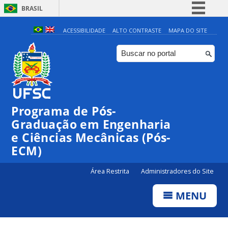
BRASIL
Simplifique!
ACESSIBILIDADE
ALTO CONTRASTE
MAPA DO SITE
Comunica BR
Participe
Acesso à informação
Legislação
Programa de Pós-
Canais
Graduação em Engenharia
e Ciências Mecânicas (Pós-
ECM)
Área Restrita
Administradores do Site
MENU