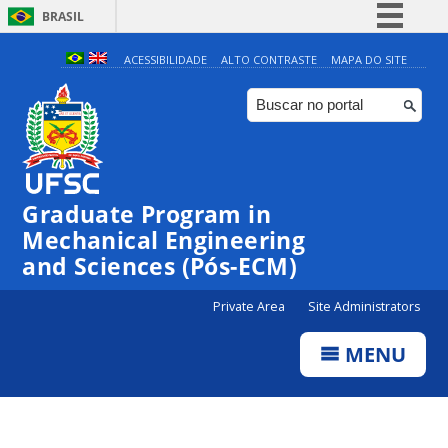
BRASIL
Simplifique!
ACESSIBILIDADE
ALTO CONTRASTE
MAPA DO SITE
Comunica BR
Participe
Acesso à informação
Legislação
Graduate Program in
Canais
Mechanical Engineering
and Sciences (Pós-ECM)
Private Area
Site Administrators
MENU