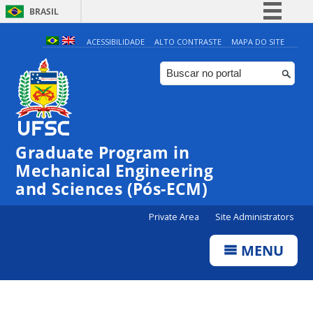
BRASIL
Simplifique!
ACESSIBILIDADE
ALTO CONTRASTE
MAPA DO SITE
Comunica BR
Participe
Acesso à informação
Legislação
Graduate Program in
Canais
Mechanical Engineering
and Sciences (Pós-ECM)
Private Area
Site Administrators
MENU