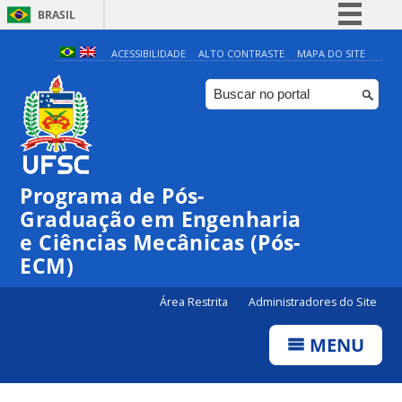
BRASIL
Simplifique!
ACESSIBILIDADE
ALTO CONTRASTE
MAPA DO SITE
Comunica BR
Participe
Acesso à informação
Legislação
Programa de Pós-
Canais
Graduação em Engenharia
e Ciências Mecânicas (Pós-
ECM)
Área Restrita
Administradores do Site
MENU