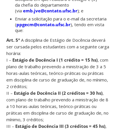
da chefia do departamento
(via
emb.jve@contato.ufsc.br
); e
Enviar a solicitação para o e-mail da secretaria
(
ppgecm@contato.ufsc.br
), tendo em vista
que:
Art. 5°
A disciplina de Estágio de Docência deverá
ser cursada pelos estudantes com a seguinte carga
horária:
I –
Estágio de Docência I (1 crédito = 15 hs)
, com
plano de trabalho prevendo a ministração de 3 a 5
horas-aulas teóricas, teórico-práticas ou práticas
em disciplina de curso de graduação de, no mínimo,
2 créditos;
II –
Estágio de Docência II (2 créditos = 30 hs)
,
com plano de trabalho prevendo a ministração de 8
a 10 horas-aulas teóricas, teórico-práticas ou
práticas em disciplina de curso de graduação de, no
mínimo, 3 créditos;
III –
Estágio de Docência III (3 créditos = 45 hs)
,