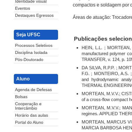
Identidade visual
compactos e soldagem por d
Eventos
Destaques Egressos
Áreas de atuação: Trocador
Seja UFSC
Publicações selecio
Processos Seletivos
HEIN, L.L. ; MORTEAN, M.
Disciplina Isolada
manufactured polymer
TRANSFER, v. 124, p. 10
Pós-Doutorado
DA SILVA, R.P.P. ; MORT
F.G. ; MONTEIRO, A.S. 
Aluno
and hydrodynamic analy
THERMAL ENGINEERING, v
Agenda de Defesas
MORTEAN, M.V.V.; CISTER
Bolsas
of a cross-flow compact
Cooperação e
MORTEAN, M.V.V.; MANTELL
Intercâmbio
regimes. APPLIED THERM
Horário das aulas
MORTEAN, MARCUS VIN
Portal do Aluno
MARCIA BARBOSA HENRIQU