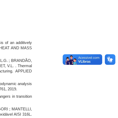
s of an additively
N HEAT AND MASS
J.L.G. ; BRANDÃO,
T, V.L. . Thermal
cturing. APPLIED
odynamic analysis
61, 2019.
gers in transition
ORI ; MANTELLI,
idável AISI 316L.