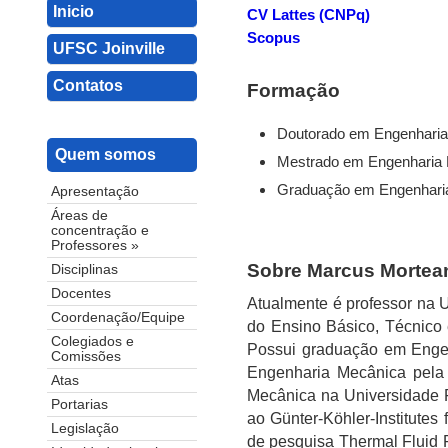
Inicio
CV Lattes (CNPq)
Scopus
UFSC Joinville
Contatos
Formação
Doutorado em Engenhari
Quem somos
Mestrado em Engenharia
Graduação em Engenhari
Apresentação
Áreas de
concentração e
Professores »
Sobre Marcus Mortea
Disciplinas
Docentes
Atualmente é professor na U
Coordenação/Equipe
do Ensino Básico, Técnico 
Colegiados e
Possui graduação em Engen
Comissões
Engenharia Mecânica pela 
Atas
Mecânica na Universidade F
Portarias
ao Günter-Köhler-Institute
Legislação
de pesquisa Thermal Fluid 