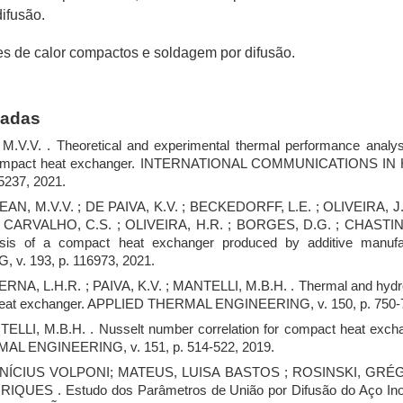
ifusão.
es de calor compactos e soldagem por difusão.
nadas
V.V. . Theoretical and experimental thermal performance analysi
 compact heat exchanger. INTERNATIONAL COMMUNICATIONS I
5237, 2021.
EAN, M.V.V. ; DE PAIVA, K.V. ; BECKEDORFF, L.E. ; OLIVEIRA, 
; CARVALHO, C.S. ; OLIVEIRA, H.R. ; BORGES, D.G. ; CHASTINE
sis of a compact heat exchanger produced by additive manufa
. 193, p. 116973, 2021.
NA, L.H.R. ; PAIVA, K.V. ; MANTELLI, M.B.H. . Thermal and hydr
 heat exchanger. APPLIED THERMAL ENGINEERING, v. 150, p. 750-7
I, M.B.H. . Nusselt number correlation for compact heat exchan
AL ENGINEERING, v. 151, p. 514-522, 2019.
ÍCIUS VOLPONI; MATEUS, LUISA BASTOS ; ROSINSKI, GRÉG
ES . Estudo dos Parâmetros de União por Difusão do Aço Inox