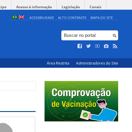
cipe
Acesso à informação
Legislação
Canais
ACESSIBILIDADE
ALTO CONTRASTE
MAPA DO SITE
Área Restrita
Administradores do Site