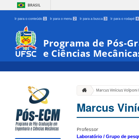
BRASIL
Ir para o conteúdo
1
Ir para o menu
2
Ir para a busca
3
Ir para o rodapé
4
Programa de Pós-G
e Ciências Mecânica
Marcus Vinícius Volponi
Marcus Viní
Professor
Laboratório / Grupo de pesq