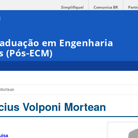
Simplifique!
Comunica BR
Parti
raduação em Engenharia
s (Pós-ECM)
 Mortean
cius Volponi Mortean
uisa