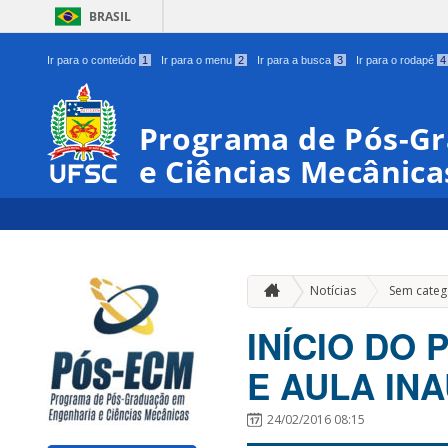
BRASIL
Ir para o conteúdo
1
Ir para o menu
2
Ir para a busca
3
Ir para o rodapé
4
Programa de Pós-G
e Ciências Mecânica
Notícias
Sem categ
INÍCIO DO
E AULA IN
24/02/2016 08:15