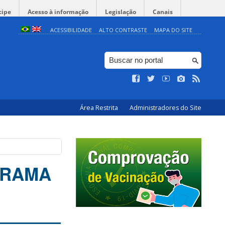
cipe
Acesso à informação
Legislação
Canais
ACESSIBILIDADE
ALTO CONTRASTE
MAPA DO SITE
Área Restrita
Administradores do Site
GRAMA