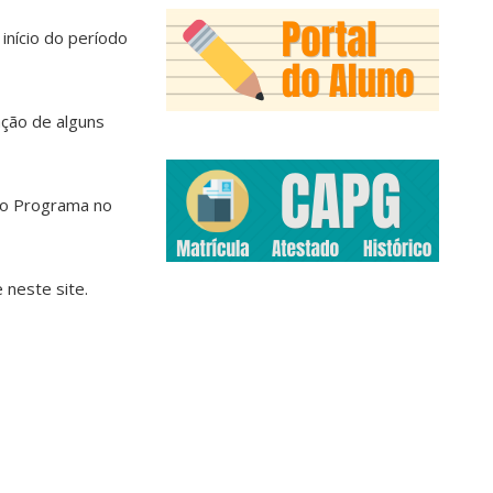
nício do período
ção de alguns
 do Programa no
 neste site.