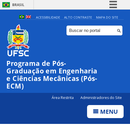
BRASIL
Simplifique!
ACESSIBILIDADE
ALTO CONTRASTE
MAPA DO SITE
Comunica BR
Participe
Acesso à informação
Legislação
Programa de Pós-
Canais
Graduação em Engenharia
e Ciências Mecânicas (Pós-
ECM)
Área Restrita
Administradores do Site
MENU