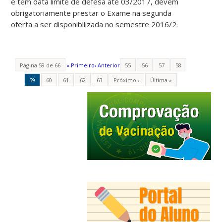
e tem data limite de defesa até 03/2017, devem
obrigatoriamente prestar o Exame na segunda
oferta a ser disponibilizada no semestre 2016/2.
Página 59 de 66
« Primeiro
‹ Anterior
55
56
57
58
59
60
61
62
63
Próximo ›
Última »