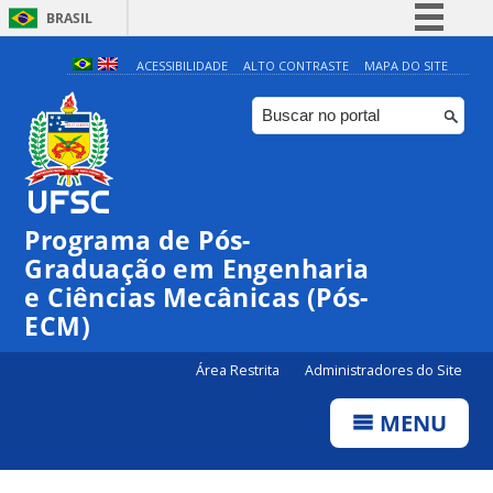
BRASIL
Simplifique!
ACESSIBILIDADE
ALTO CONTRASTE
MAPA DO SITE
Comunica BR
Participe
Acesso à informação
Legislação
Programa de Pós-
Canais
Graduação em Engenharia
e Ciências Mecânicas (Pós-
ECM)
Área Restrita
Administradores do Site
MENU