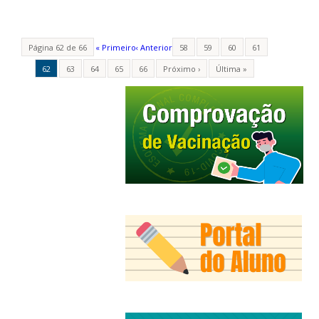
Página 62 de 66
« Primeiro
‹ Anterior
58
59
60
61
62
63
64
65
66
Próximo ›
Última »