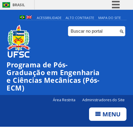
BRASIL
Simplifique!
ACESSIBILIDADE
ALTO CONTRASTE
MAPA DO SITE
Comunica BR
Participe
Acesso à informação
Legislação
Programa de Pós-
Canais
Graduação em Engenharia
e Ciências Mecânicas (Pós-
ECM)
Área Restrita
Administradores do Site
MENU