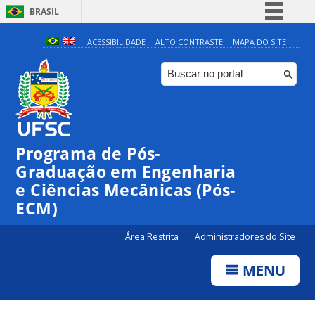
BRASIL
Simplifique!
ACESSIBILIDADE
ALTO CONTRASTE
MAPA DO SITE
Comunica BR
Participe
Acesso à informação
Legislação
Programa de Pós-
Canais
Graduação em Engenharia
e Ciências Mecânicas (Pós-
ECM)
Área Restrita
Administradores do Site
MENU