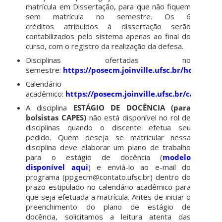
matrícula em Dissertação, para que não fiquem
sem matrícula no semestre. Os 6
créditos atribuídos à dissertação serão
contabilizados pelo sistema apenas ao final do
curso, com o registro da realização da defesa.
Disciplinas ofertadas no
semestre:
https://posecm.joinville.ufsc.br/horario
Calendário
acadêmico:
https://posecm.joinville.ufsc.br/calendari
A disciplina
ESTÁGIO DE DOCÊNCIA (para
bolsistas CAPES)
não está disponível no rol de
disciplinas quando o discente efetua seu
pedido. Quem deseja se matricular nessa
disciplina deve elaborar um plano de trabalho
para o estágio de docência (
modelo
disponível
aqui
) e enviá-lo ao e-mail do
programa (ppgecm@contato.ufsc.br) dentro do
prazo estipulado no calendário acadêmico para
que seja efetuada a matrícula. Antes de iniciar o
preenchimento do plano de estágio de
docência, solicitamos a leitura atenta das