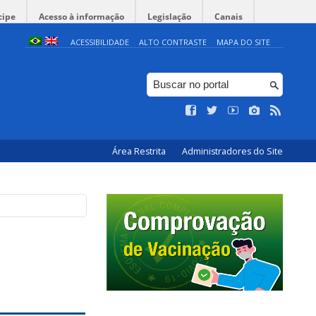
cipe
Acesso à informação
Legislação
Canais
ACESSIBILIDADE
ALTO CONTRASTE
MAPA DO SITE
Área Restrita
Administradores do Site