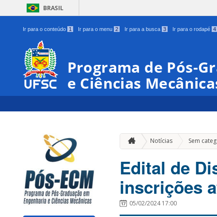
BRASIL
Ir para o conteúdo
1
Ir para o menu
2
Ir para a busca
3
Ir para o rodapé
4
Programa de Pós-G
e Ciências Mecânica
Notícias
Sem categ
Edital de Di
inscrições a
05/02/2024 17:00