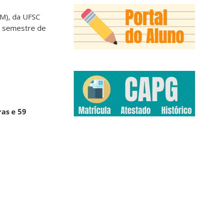
M), da UFSC
iro semestre de
ras e 59